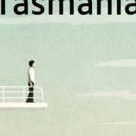
Tasmania
Paolo Giordano
27
€