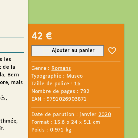
42
€
Ajouter au panier
s les
x de la
Genre :
Romans
la, Bern
Typographie :
Museo
core, mais
Taille de police :
16
s
Nombre de pages : 792
és,
EAN : 9791026903871
Date de parution : janvier
2020
ythmée,
Format : 15.6 x 24 x 5.1 cm
t.
Poids : 0.971 kg