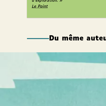
d’exploration. »
Le Point
Du même aute