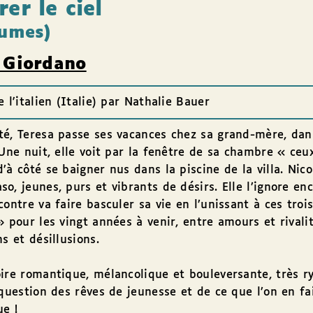
er le ciel
lumes)
 Giordano
e l'italien (Italie) par Nathalie Bauer
é, Teresa passe ses vacances chez sa grand-mère, dan
 Une nuit, elle voit par la fenêtre de sa chambre « ceu
’à côté se baigner nus dans la piscine de la villa. Nico
o, jeunes, purs et vibrants de désirs. Elle l’ignore en
contre va faire basculer sa vie en l’unissant à ces troi
» pour les vingt années à venir, entre amours et rivalit
ns et désillusions.
ire romantique, mélancolique et bouleversante, très r
 question des rêves de jeunesse et de ce que l’on en fai
e !