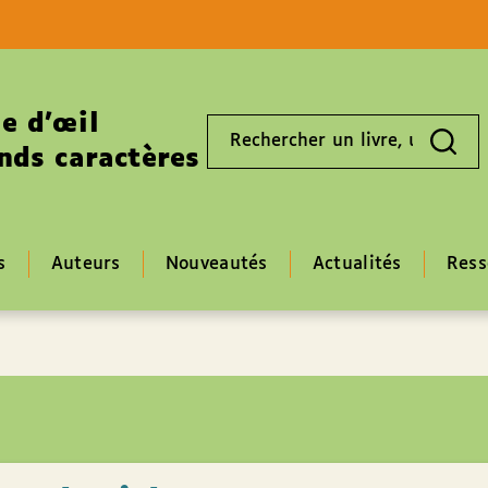
Aller au contenu
Aller au pied de page
e d’œil
Rechercher
un
nds caractères
livre,
un
auteur,
un
EAN
s
Auteurs
Nouveautés
Actualités
Ress