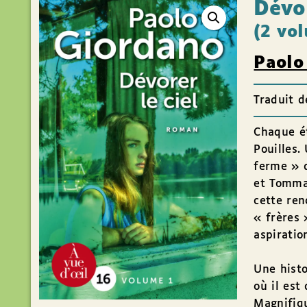
Dévor
(2 vo
Paolo
Traduit d
Chaque ét
Pouilles.
ferme » d
et Tommas
cette ren
« frères 
aspiratio
Une histo
où il est
Magnifiqu