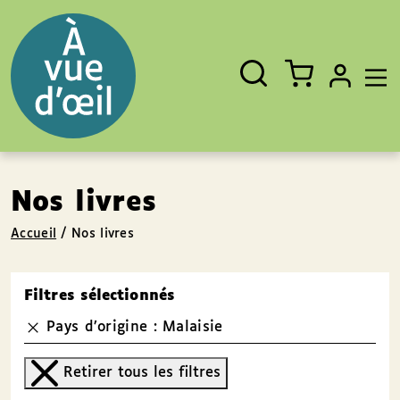
Panneau de gestion des cookies
Aller au contenu
Aller au pied de page
Rechercher
Fermer
un
livre,
un
auteur,
un
EAN
Nos livres
Accueil
/
Nos livres
Filtres sélectionnés
Pays d’origine : Malaisie
Retirer tous les filtres