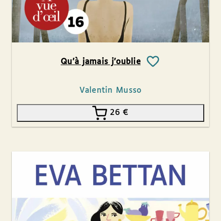
Qu’à jamais j’oublie
Valentin Musso
26
€