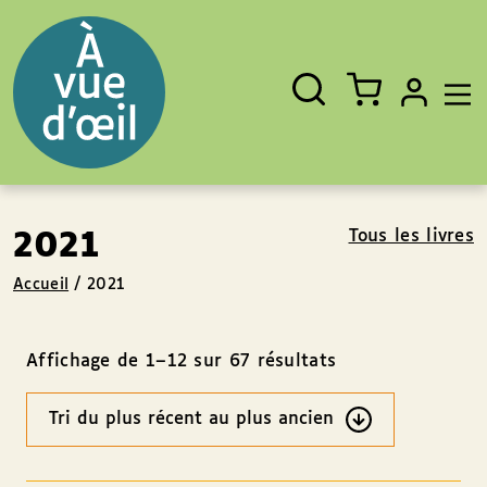
Panneau de gestion des cookies
Aller au contenu
Aller au pied de page
Rechercher
Fermer
un
livre,
un
auteur,
un
EAN
Tous les livres
2021
Accueil
/
2021
Affichage de 1–12 sur 67 résultats
Ordre
des
résultats