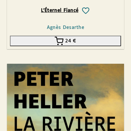
L’Éternel Fiancé
Agnès Desarthe
24
€