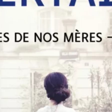
Carine Pitocchi
53
€