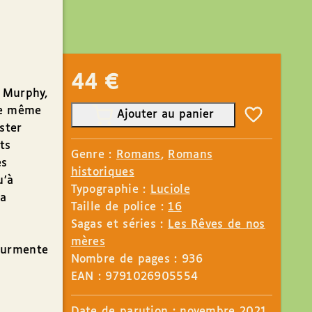
44
€
l Murphy,
De même
Ajouter au panier
ster
ts
Genre :
Romans
,
Romans
es
historiques
u’à
Typographie :
Luciole
la
Taille de police :
16
Sagas et séries :
Les Rêves de nos
mères
tourmente
Nombre de pages : 936
EAN : 9791026905554
Date de parution : novembre
2021