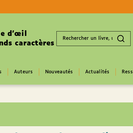
Aller au contenu
Aller au pied de page
e d’œil
Rechercher
un
nds caractères
livre,
un
auteur,
un
EAN
s
Auteurs
Nouveautés
Actualités
Ress