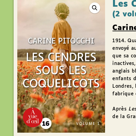
Les 
(2 vo
Carin
1914. Qua
envoyé a
que sa co
inactives
anglais b
enfants d
Londres, 
fabrique 
Après
Le
de la Gra