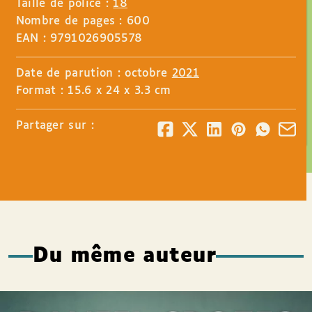
Taille de police :
18
Nombre de pages : 600
EAN : 9791026905578
Date de parution : octobre
2021
Format : 15.6 x 24 x 3.3 cm
Partager sur :
Du même auteur