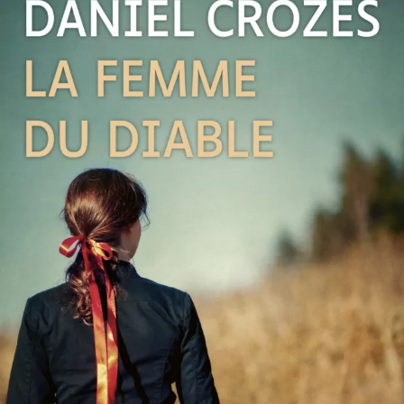
La Femme du diable
Daniel Crozes
28
€