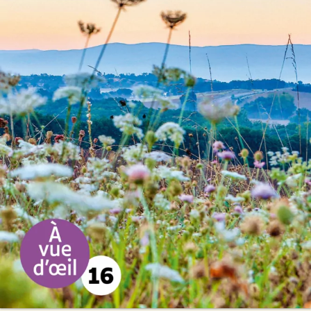
Un rêve d’enfance
Daniel Crozes
28
€