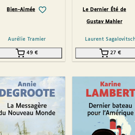
Bien-Aimée
Le Dernier Été de
Gustav Mahler
Aurélie Tramier
Laurent Sagalovitsc
49
€
27
€