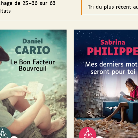
chage de 25–36 sur 63
Ordre
ltats
des
résultats