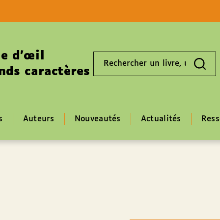
Aller au contenu
Aller au pied de page
e d’œil
Rechercher
un
nds caractères
livre,
un
auteur,
un
EAN
s
Auteurs
Nouveautés
Actualités
Ress