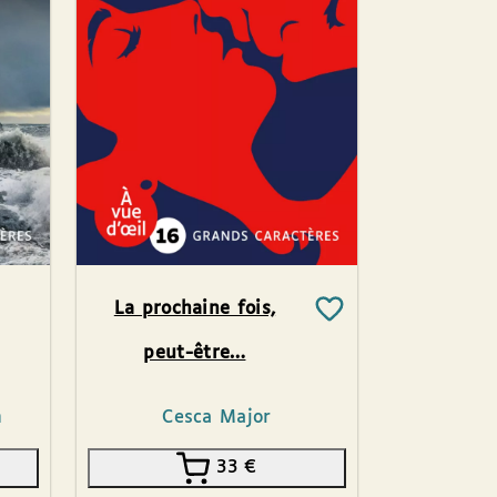
La prochaine fois,
peut-être…
n
Cesca Major
33
€