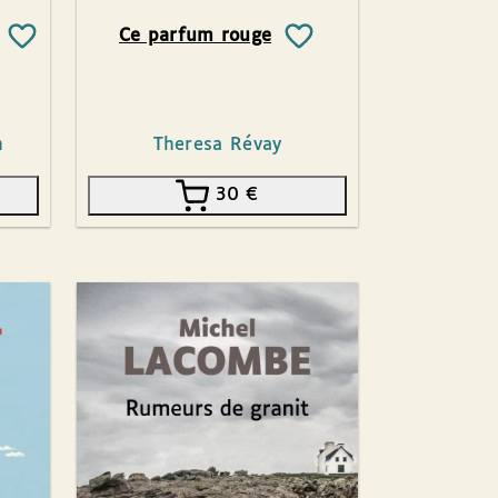
Ce parfum rouge
h
Theresa Révay
30
€