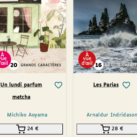
Un lundi parfum
Les Parias
matcha
Michiko Aoyama
Arnaldur Indridaso
24
€
28
€