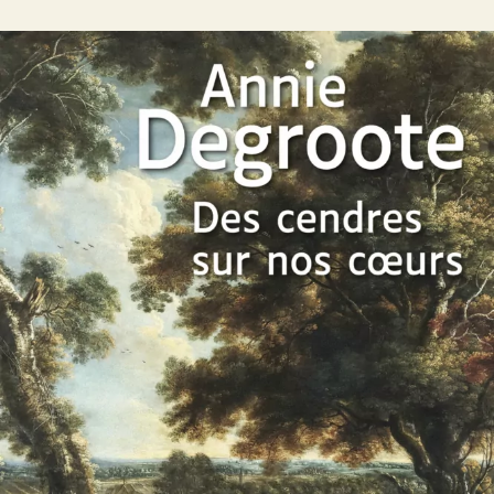
Des cendres sur nos cœurs
Annie Degroote
44
€