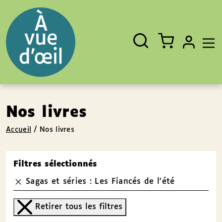
Panneau de gestion des cookies
Aller au contenu
Aller au pied de page
Rechercher
Fermer
un
livre,
un
auteur,
un
EAN
Nos livres
Accueil
/
Nos livres
Filtres sélectionnés
Sagas et séries : Les Fiancés de l'été
Retirer tous les filtres