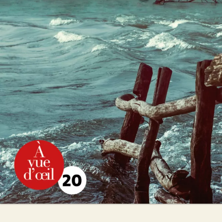
Les Naufragés du déluge
Christian Laborie
28
€