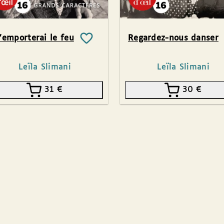
’emporterai le feu
Regardez-nous danser
Leïla Slimani
Leïla Slimani
31
€
30
€