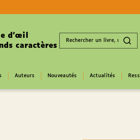
Aller au contenu
Aller au pied de page
e d’œil
Rechercher
un
nds caractères
livre,
un
auteur,
un
EAN
s
Auteurs
Nouveautés
Actualités
Ress