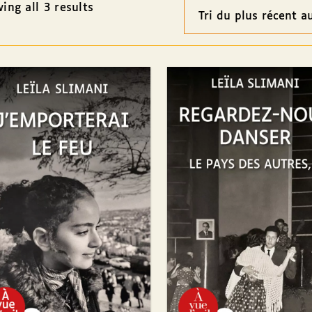
ing all 3 results
Ordre
des
résultats