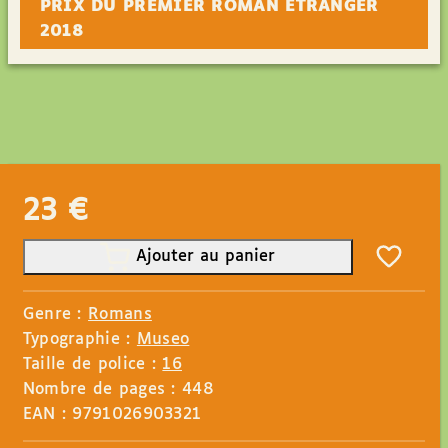
PRIX DU PREMIER ROMAN ÉTRANGER
2018
23
€
Ajouter au panier
Genre :
Romans
Typographie :
Museo
Taille de police :
16
Nombre de pages : 448
EAN : 9791026903321