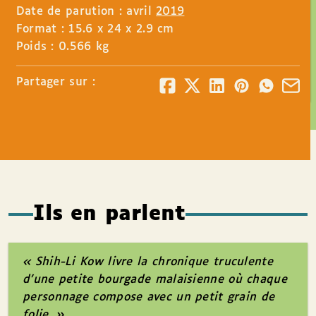
Date de parution : avril
2019
Format : 15.6 x 24 x 2.9 cm
Poids : 0.566 kg
Partager sur :
Ils en parlent
« Shih-Li Kow livre la chronique truculente
d’une petite bourgade malaisienne où chaque
personnage compose avec un petit grain de
folie. »