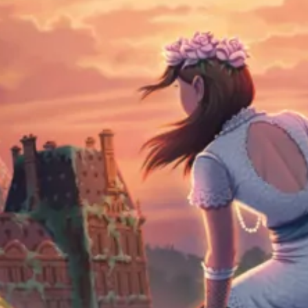
Michel Bussi
40
€