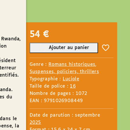
54
€
u Rwanda,
ion
Ajouter au panier
ésident
Genre :
Romans historiques
,
terreur
Suspenses, policiers, thrillers
ntifiés.
Typographie :
Luciole
Taille de police :
16
wanda.
Nombre de pages : 1072
es du
EAN : 9791026908449
Date de parution : septembre
 dans le
2025
pense, la
Format : 15.6 x 24 x 7 cm