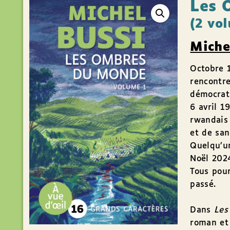
Les 
(2 vo
Miche
Octobre 1
rencontre
démocrat
6 avril 1
rwandais 
et de san
Quelqu’un
Noël 2024
Tous pour
passé.
Dans
Les
roman et 