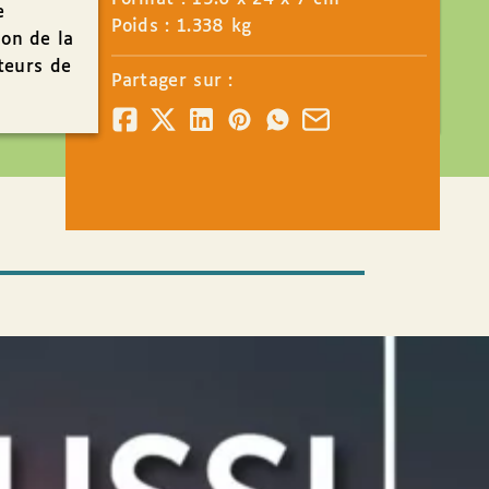
e
Poids : 1.338 kg
ion de la
teurs de
Partager sur :