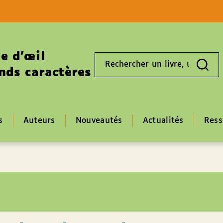
Aller au contenu
Aller au pied de page
e d’œil
Rechercher
un
nds caractères
livre,
un
auteur,
un
EAN
s
Auteurs
Nouveautés
Actualités
Ress