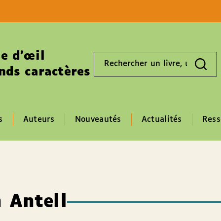
Aller au contenu
Aller au pied de page
e d’œil
Rechercher
un
nds caractères
livre,
un
auteur,
un
EAN
s
Auteurs
Nouveautés
Actualités
Ress
 Antell