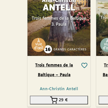
Trois femmes de la
T
Baltique – Paula
Ba
Ann-Christin Antell
29
€