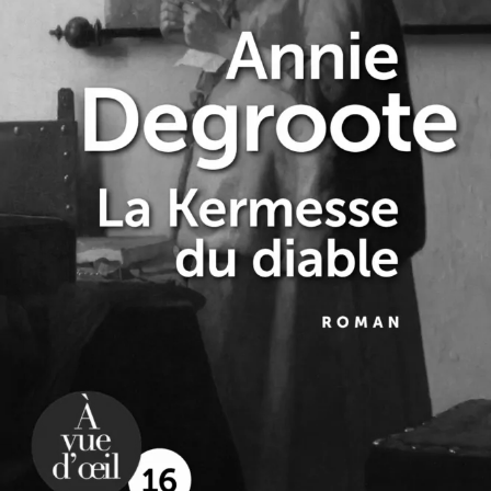
La Kermesse du diable
Annie Degroote