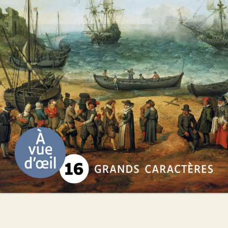
Annie Degroote
30
€