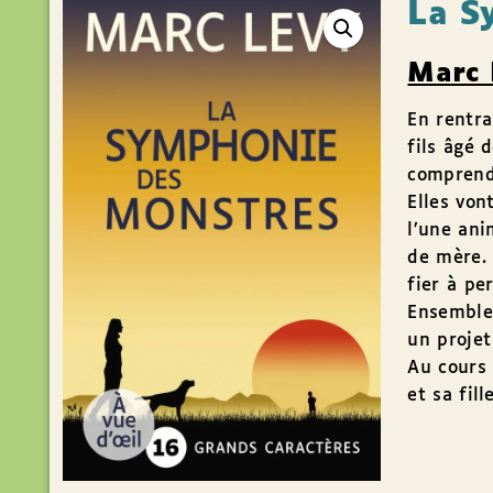
La S
Marc 
En rentra
fils âgé 
comprend
Elles von
l’une ani
de mère. 
fier à p
Ensemble,
un projet
Au cours
et sa fil