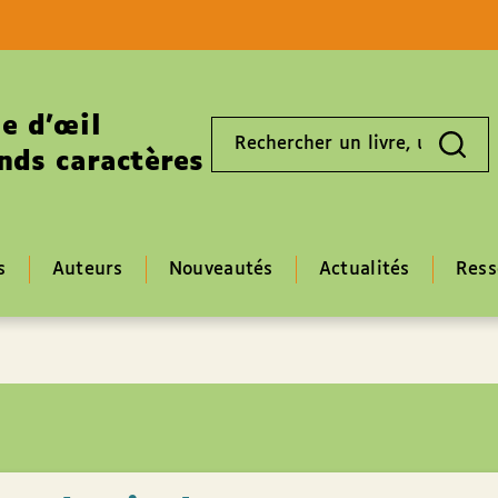
Aller au contenu
Aller au pied de page
e d’œil
Rechercher
un
nds caractères
livre,
un
auteur,
un
EAN
s
Auteurs
Nouveautés
Actualités
Ress