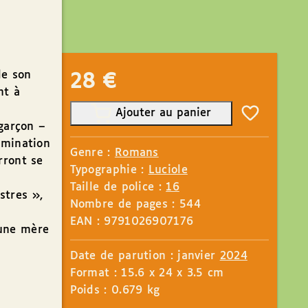
de son
28
€
nt à
Ajouter au panier
 garçon –
rmination
Genre :
Romans
rront se
Typographie :
Luciole
Taille de police :
16
stres »,
Nombre de pages : 544
EAN : 9791026907176
 une mère
Date de parution : janvier
2024
Format : 15.6 x 24 x 3.5 cm
Poids : 0.679 kg