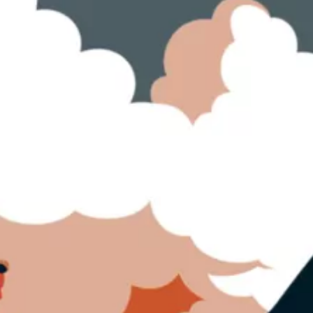
Les Enfants de la liberté
Marc Levy
29
€