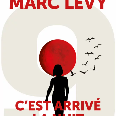
C’est arrivé la nuit
Marc Levy
23
€