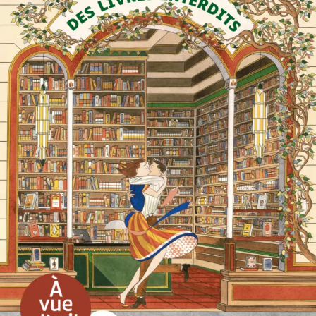
La Librairie des livres interdits
Marc Levy
27
€