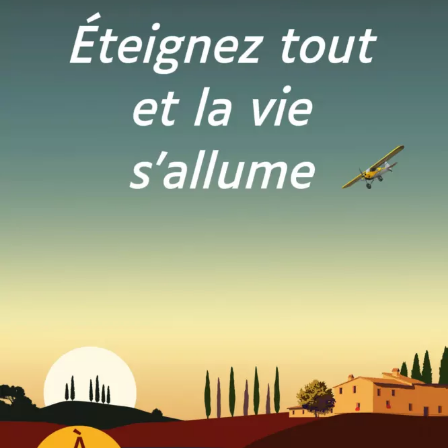
Éteignez tout et la vie s’allume
Marc Levy
23
€