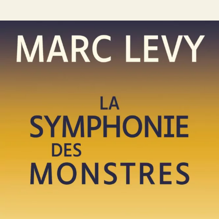
La Symphonie des monstres
Marc Levy
28
€