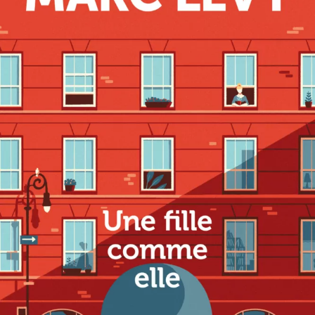
Une fille comme elle
Marc Levy
24
€