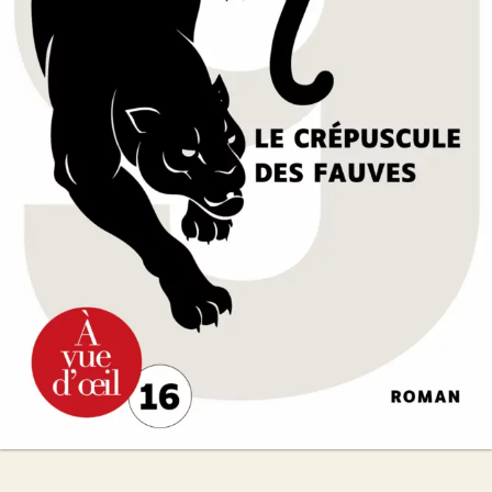
Le Crépuscule des fauves
Marc Levy
24
€