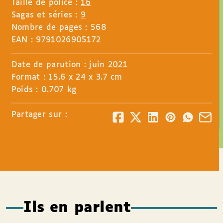
Taille de police :
16
Sagas et séries :
9
Nombre de pages : 568
EAN : 9791026905172
Date de parution : juin
2021
Format : 15.6 x 24 x 3.7 cm
Poids : 0.707 kg
Partager sur :
Ils en parlent