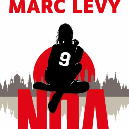
Noa
Marc Levy
28
€