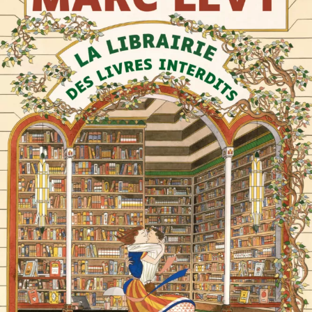
La Librairie des livres interdits
Marc Levy
27
€