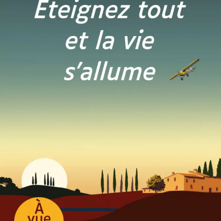
Éteignez tout et la vie s’allume
Marc Levy
23
€