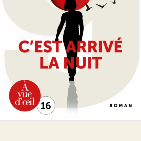
Marc Levy
23
€