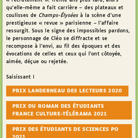
« recrutement ». Trente ans plus tard, alors
qu’elle-même a fait carrière – des plateaux et
coulisses de
Champs-Élysées
à la scène d’une
prestigieuse « revue » parisienne
–
l’affaire
ressurgit
.
Sous le signe des impossibles pardons,
le personnage de Cléo se diffracte et se
recompose à l’envi, au fil des époques et des
évocations de celles et ceux qui l’ont côtoyée,
aimée, déçue ou rejetée.
Saisissant !
PRIX LANDERNEAU DES LECTEURS 2020
PRIX DU ROMAN DES ÉTUDIANTS
FRANCE CULTURE-TÉLÉRAMA 2021
PRIX DES ÉTUDIANTS DE SCIENCES PO
2021