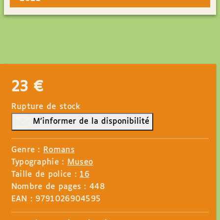
23
€
Rupture de stock
M'informer de la disponibilité
Genre :
Romans
Typographie :
Museo
Taille de police :
16
Nombre de pages : 448
EAN : 9791026904595