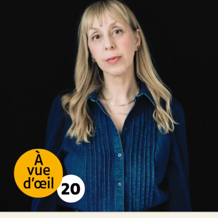
Quand tu écouteras cette chanson
Lola Lafon
24
€