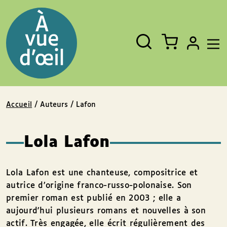
Panneau de gestion des cookies
Aller au contenu
Aller au pied de page
Rechercher
Fermer
un
livre,
un
auteur,
un
EAN
Accueil
/ Auteurs / Lafon
Lola Lafon
Lola Lafon est une chanteuse, compositrice et
autrice d’origine franco-russo-polonaise. Son
premier roman est publié en 2003 ; elle a
aujourd'hui plusieurs romans et nouvelles à son
actif. Très engagée, elle écrit régulièrement des