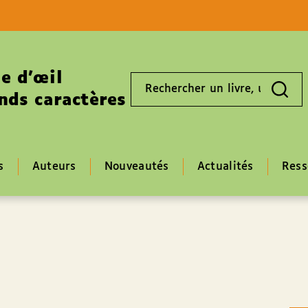
Aller au contenu
Aller au pied de page
e d’œil
Rechercher
un
nds caractères
livre,
un
auteur,
un
EAN
s
Auteurs
Nouveautés
Actualités
Ress