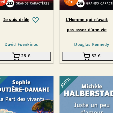
Je suis drôle
L’Homme qui n’avait
pas assez d’une vie
David Foenkinos
Douglas Kennedy
26
€
32
€
L
AVRIL