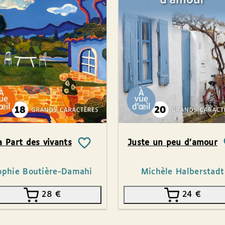
a Part des vivants
Juste un peu d’amour
ophie Boutière-Damahi
Michèle Halberstadt
28
€
24
€