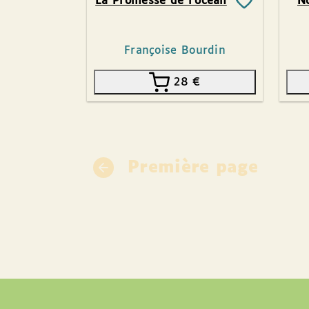
La Promesse de l’océan
No
Françoise Bourdin
28
€
Première page