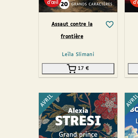
Assaut contre la
frontière
Leïla Slimani
17
€
AVRIL
AVRI