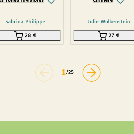
s folies invisibles
Chimère
Sabrina Philippe
Julie Wolkenstein
28
€
27
€
1
/25