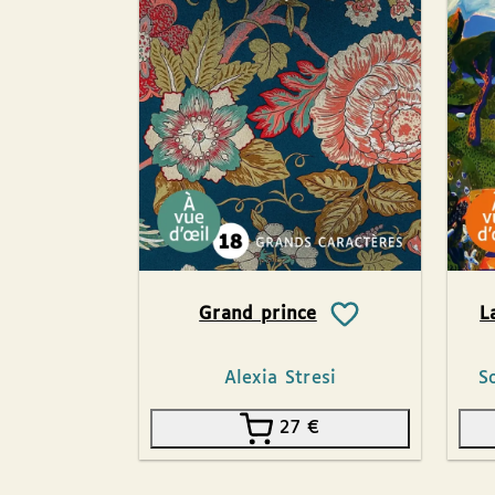
Grand prince
L
Alexia Stresi
S
27
€