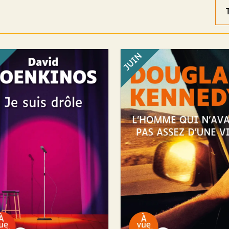
Ord
des
rés
N
JUIN