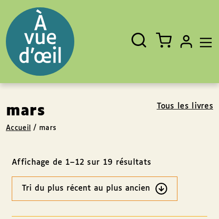
Panneau de gestion des cookies
Aller au contenu
Aller au pied de page
Rechercher
Fermer
un
livre,
un
auteur,
un
EAN
Tous les livres
mars
Accueil
/
mars
Affichage de 1–12 sur 19 résultats
Ordre
des
résultats