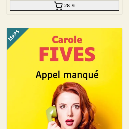
28
€
MARS