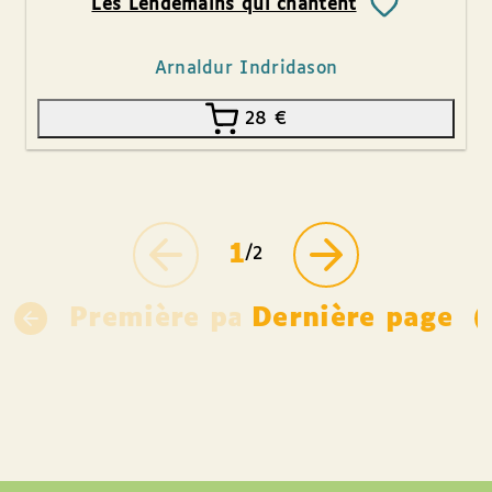
Les Lendemains qui chantent
Arnaldur Indridason
28
€
1
/2
Première page
Dernière page