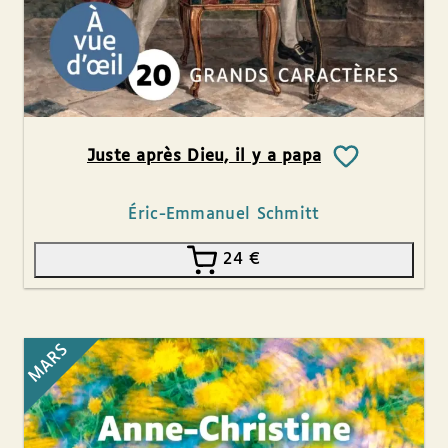
Juste après Dieu, il y a papa
Éric-Emmanuel Schmitt
24
€
MARS