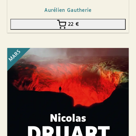
Aurélien Gautherie
22
€
MARS