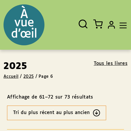
Panneau de gestion des cookies
Aller au contenu
Aller au pied de page
Rechercher
Fermer
un
livre,
un
auteur,
un
EAN
Tous les livres
2025
Accueil
/
2025
/
Page 6
Affichage de 61–72 sur 73 résultats
Ordre
des
résultats