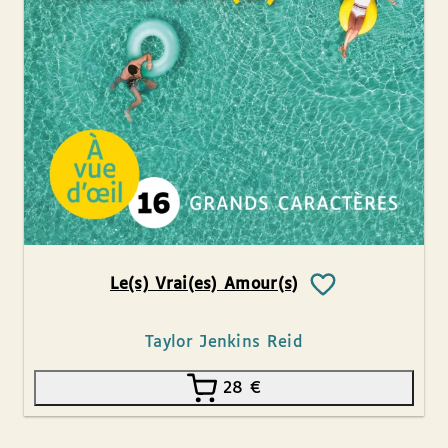
Le(s) Vrai(es) Amour(s)
Taylor Jenkins Reid
28
€