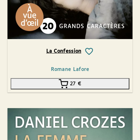
La Confession
Romane Lafore
27
€