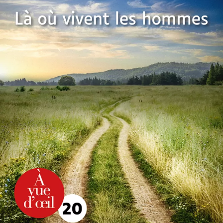
Là où vivent les hommes
Christian Signol
23
€