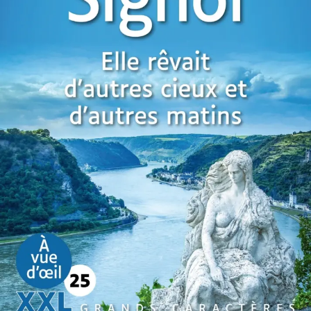
Elle rêvait d’autres cieux et d’autres
matins
Christian Signol
44
€