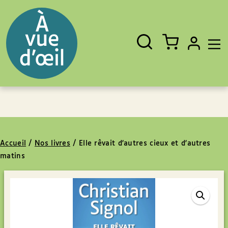
Panneau de gestion des cookies
Aller au contenu
Aller au pied de page
Rechercher
Fermer
un
livre,
un
auteur,
un
EAN
Accueil
/
Nos livres
/
Elle rêvait d’autres cieux et d’autres
matins