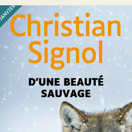
JANVIER
D’une beauté sauvage
Christian Signol
26
€