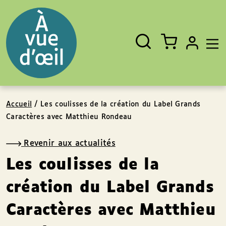
Panneau de gestion des cookies
Aller au contenu
Aller au pied de page
Rechercher
Fermer
un
livre,
un
auteur,
un
EAN
Accueil
/
Les coulisses de la création du Label Grands
Caractères avec Matthieu Rondeau
Revenir aux actualités
Les coulisses de la
création du Label Grands
Caractères avec Matthieu