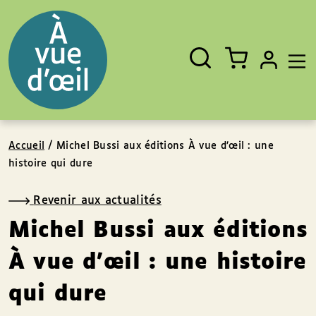
Panneau de gestion des cookies
Aller au contenu
Aller au pied de page
Rechercher
Fermer
un
livre,
un
auteur,
un
EAN
Accueil
/
Michel Bussi aux éditions À vue d’œil : une
histoire qui dure
Revenir aux actualités
Michel Bussi aux éditions
À vue d’œil : une histoire
qui dure