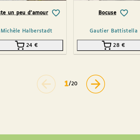
ste un peu d’amour
Bocuse
Michèle Halberstadt
Gautier Battistella
24
€
28
€
1
/20