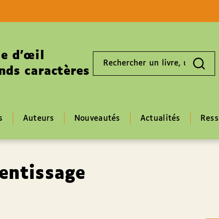
Aller au contenu
Aller au pied de page
e d’œil
Rechercher
un
nds caractères
livre,
un
auteur,
un
EAN
s
Auteurs
Nouveautés
Actualités
Ress
rentissage