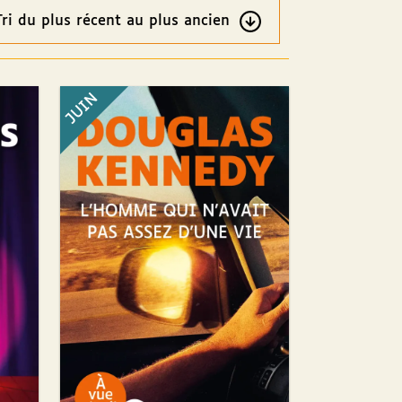
re
ultats
JUIN