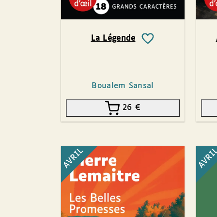
La Légende
Boualem Sansal
26
€
AVRIL
AVRI