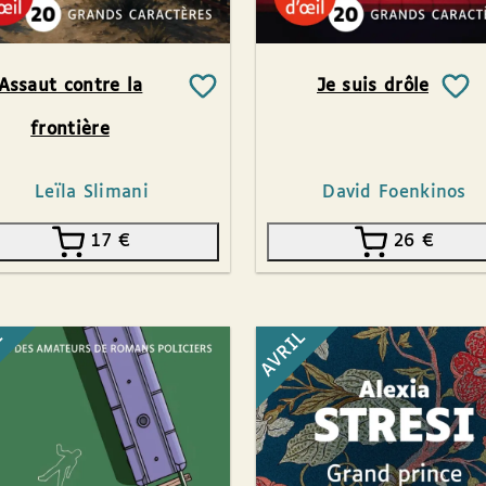
Assaut contre la
Je suis drôle
frontière
Leïla Slimani
David Foenkinos
17
€
26
€
L
AVRIL