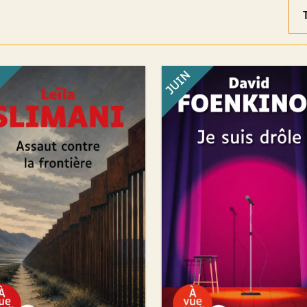
Ord
des
rés
N
JUIN