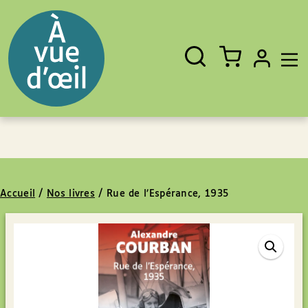
Panneau de gestion des cookies
Aller au contenu
Aller au pied de page
Rechercher
Fermer
un
livre,
un
auteur,
un
EAN
Accueil
/
Nos livres
/
Rue de l’Espérance, 1935