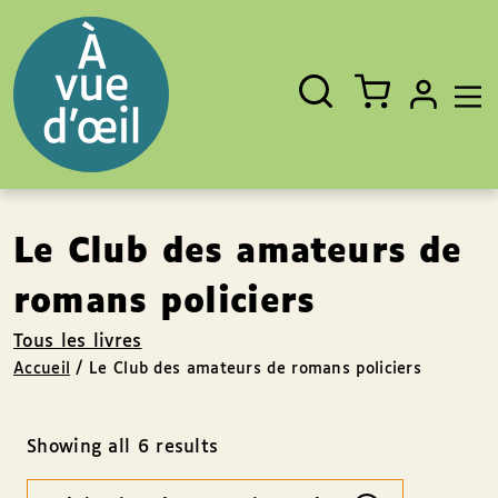
Panneau de gestion des cookies
Aller au contenu
Aller au pied de page
Rechercher
Fermer
un
livre,
un
auteur,
un
EAN
Le Club des amateurs de
romans policiers
Tous les livres
Accueil
/
Le Club des amateurs de romans policiers
Showing all 6 results