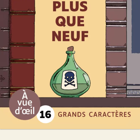
Et ils ne furent plus que neuf
C.A. Larmer
27
€