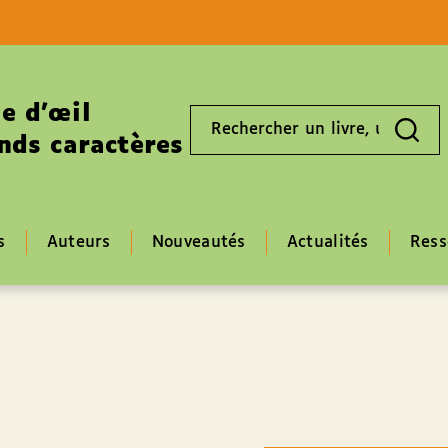
Aller au contenu
Aller au pied de page
e d’œil
Rechercher
un
nds caractères
livre,
un
auteur,
un
EAN
s
Auteurs
Nouveautés
Actualités
Ress