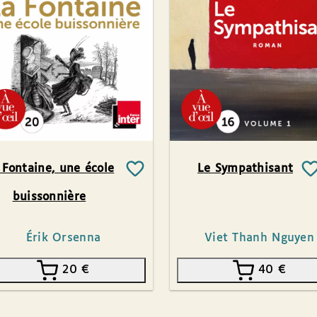
 Fontaine, une école
Le Sympathisant
buissonnière
Érik Orsenna
Viet Thanh Nguyen
20
€
40
€