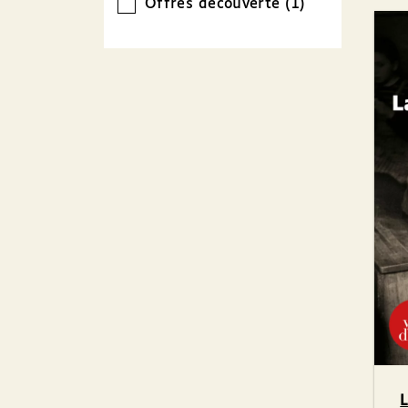
Offres découverte (1)
L