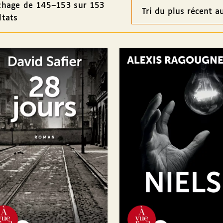
chage de 145–153 sur 153
Ordre
ltats
des
résultats