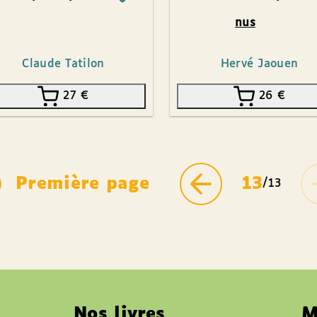
nus
Claude Tatilon
Hervé Jaouen
27
€
26
€
Première page
13
/13
Nos livres
M