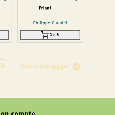
Friant
Philippe Claudel
15
€
Dernière page
on compte