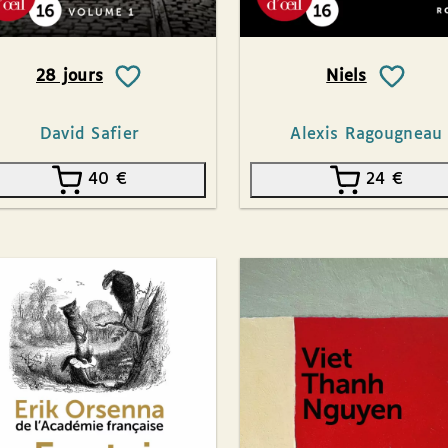
28 jours
Niels
David Safier
Alexis Ragougneau
40
€
24
€