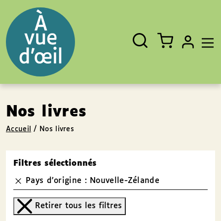
Panneau de gestion des cookies
Aller au contenu
Aller au pied de page
Rechercher
Fermer
un
livre,
un
auteur,
un
EAN
Nos livres
Accueil
/
Nos livres
Filtres sélectionnés
Pays d’origine : Nouvelle-Zélande
Retirer tous les filtres