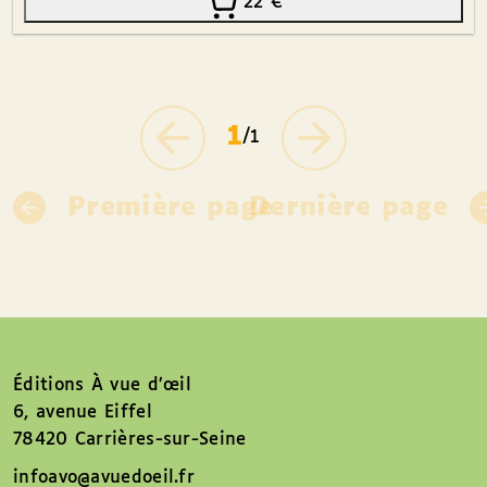
22
€
1
/1
Première page
Dernière page
Éditions À vue d’œil
6, avenue Eiffel
78420 Carrières-sur-Seine
infoavo@avuedoeil.fr