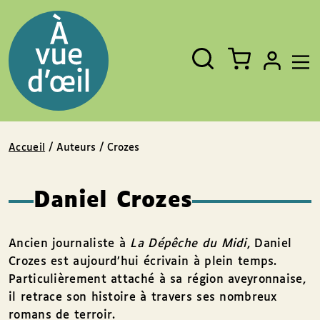
Panneau de gestion des cookies
Aller au contenu
Aller au pied de page
Rechercher
Fermer
un
livre,
un
auteur,
un
EAN
Accueil
/ Auteurs / Crozes
Daniel Crozes
Ancien journaliste à
La Dépêche du Midi
, Daniel
Crozes est aujourd’hui écrivain à plein temps.
Particulièrement attaché à sa région aveyronnaise,
il retrace son histoire à travers ses nombreux
romans de terroir.