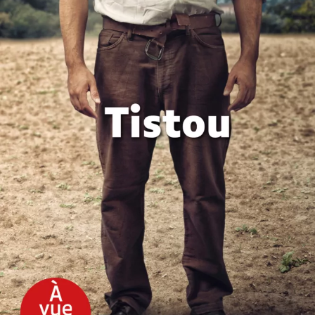
Tistou
Marie de Palet
27
€