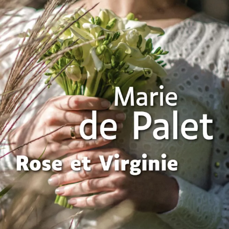
Rose et Virginie
Marie de Palet
26
€