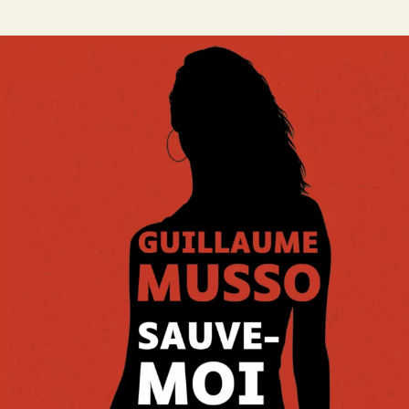
Sauve-moi
Guillaume Musso
29
€