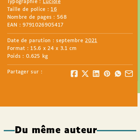
Typographie :
Luciole
Taille de police :
16
Nombre de pages : 568
EAN : 9791026905417
Date de parution : septembre
2021
Format : 15.6 x 24 x 3.1 cm
Poids : 0.625 kg
Partager sur :
Du même auteur