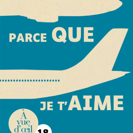
Parce que je t’aime
Guillaume Musso
27
€