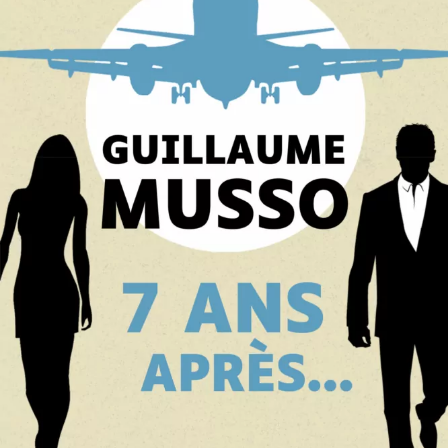
7 ans après…
Guillaume Musso
26
€