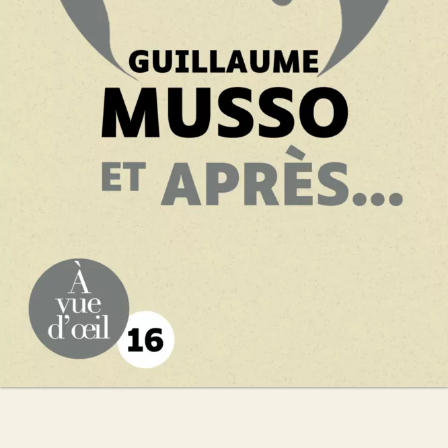
Guillaume Musso
27
€