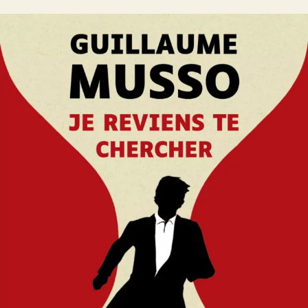
Je reviens te chercher
Guillaume Musso
28
€