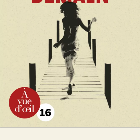
Demain
Guillaume Musso
27
€