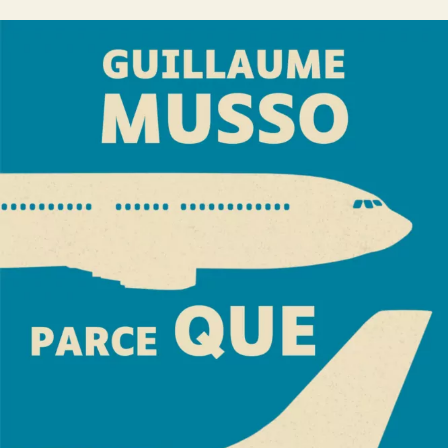
Parce que je t’aime
Guillaume Musso
27
€