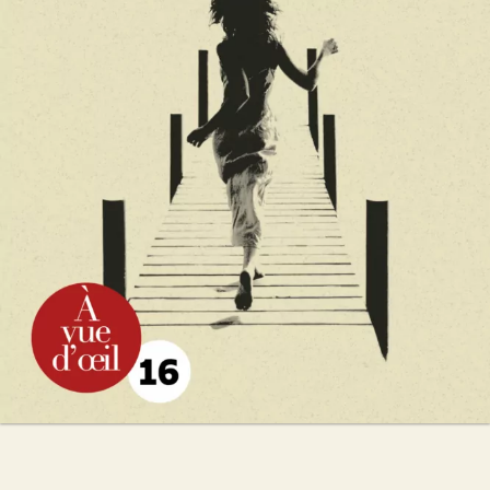
Guillaume Musso
27
€