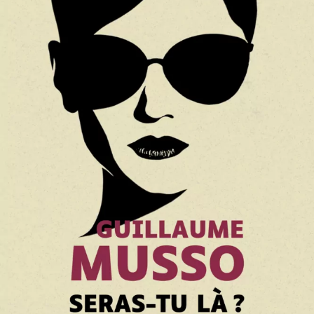
Seras-tu là ?
Guillaume Musso
27
€