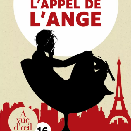
L’Appel de l’ange
Guillaume Musso
28
€