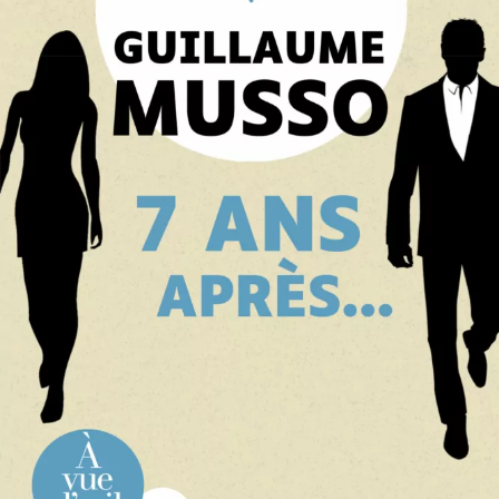
7 ans après…
Guillaume Musso
26
€