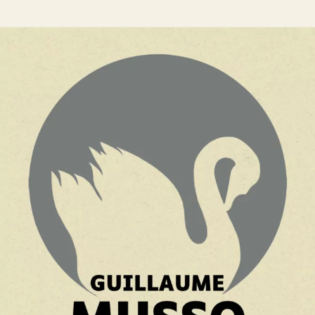
Et après…
Guillaume Musso
27
€