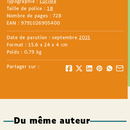
Typographie :
Luciole
Taille de police :
18
Nombre de pages : 728
EAN : 9791026905400
Date de parution : septembre
2021
Format : 15.6 x 24 x 4 cm
Poids : 0.79 kg
Partager sur :
Du même auteur