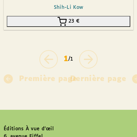
Shih-Li Kow
23
€
1
/1
Première page
Dernière page
Éditions À vue d’œil
6, avenue Eiffel