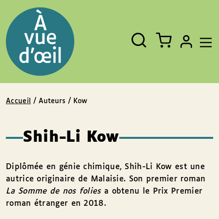
Panneau de gestion des cookies
Aller au contenu
Aller au pied de page
Rechercher
Fermer
un
livre,
un
auteur,
un
EAN
Accueil
/ Auteurs / Kow
Shih-Li Kow
Diplômée en génie chimique, Shih-Li Kow est une
autrice originaire de Malaisie. Son premier roman
La Somme de nos folies
a obtenu le Prix Premier
roman étranger en 2018.