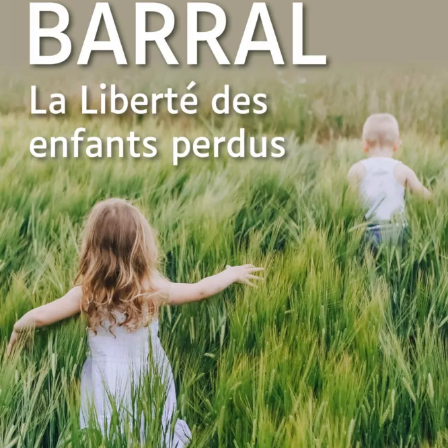
La Liberté des enfants perdus
René Barral
27
€