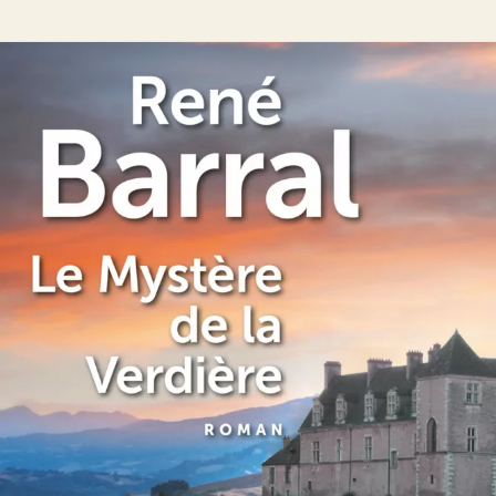
Le Mystère de la Verdière
René Barral
24
€