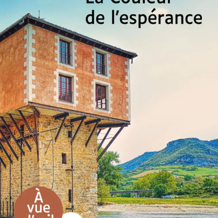
La Couleur de l’espérance
René Barral
28
€