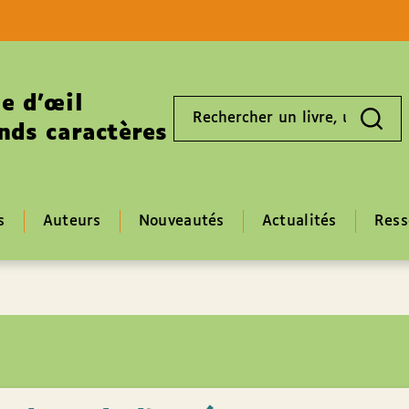
Aller au contenu
Aller au pied de page
e d’œil
Rechercher
un
nds caractères
livre,
un
auteur,
un
EAN
s
Auteurs
Nouveautés
Actualités
Ress