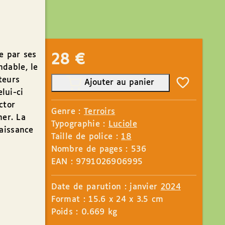
e par ses
28
€
dable, le
teurs
Ajouter au panier
elui-ci
ctor
Genre :
Terroirs
mer. La
Typographie :
Luciole
naissance
Taille de police :
18
Nombre de pages : 536
EAN : 9791026906995
Date de parution : janvier
2024
Format : 15.6 x 24 x 3.5 cm
Poids : 0.669 kg