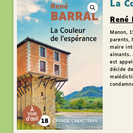
La C
René 
Manon, 15
parents, 
maire int
aimants. A
est appel
décide de
malédicti
condamne