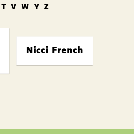
T
V
W
Y
Z
Nicci French