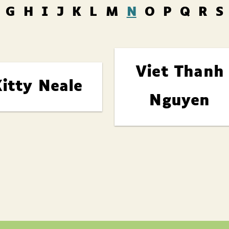
G
H
I
J
K
L
M
N
O
P
Q
R
S
Viet Thanh
itty Neale
Nguyen