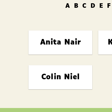
A
B
C
D
E
F
Anita Nair
K
Colin Niel