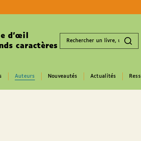
Aller au contenu
Aller au pied de page
e d’œil
Rechercher
un
nds caractères
livre,
un
auteur,
un
EAN
s
Auteurs
Nouveautés
Actualités
Ress