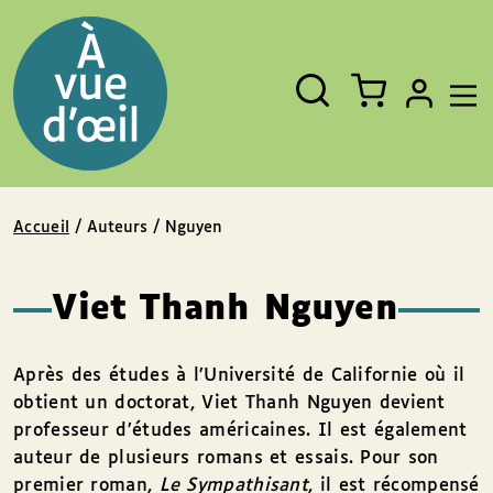
Panneau de gestion des cookies
Aller au contenu
Aller au pied de page
Rechercher
Fermer
un
livre,
un
auteur,
un
EAN
Accueil
/ Auteurs / Nguyen
Viet Thanh Nguyen
Après des études à l’Université de Californie où il
obtient un doctorat, Viet Thanh Nguyen devient
professeur d’études américaines. Il est également
auteur de plusieurs romans et essais. Pour son
premier roman,
Le Sympathisant
, il est récompensé