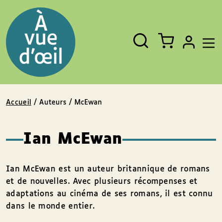
Panneau de gestion des cookies
Aller au contenu
Aller au pied de page
Rechercher
Fermer
un
livre,
un
auteur,
un
EAN
Accueil
/ Auteurs / McEwan
Ian McEwan
Ian McEwan est un auteur britannique de romans
et de nouvelles. Avec plusieurs récompenses et
adaptations au cinéma de ses romans, il est connu
dans le monde entier.