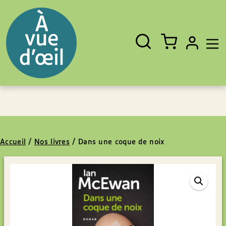
Panneau de gestion des cookies
Aller au contenu
Aller au pied de page
Rechercher
Fermer
un
livre,
un
auteur,
un
EAN
Accueil
/
Nos livres
/
Dans une coque de noix