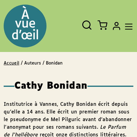
Panneau de gestion des cookies
Aller au contenu
Aller au pied de page
Rechercher
Fermer
un
livre,
un
auteur,
un
EAN
Accueil
/ Auteurs / Bonidan
Cathy Bonidan
Institutrice à Vannes, Cathy Bonidan écrit depuis
qu’elle a 14 ans. Elle écrit un premier roman sous
le pseudonyme de Mel Pilguric avant d’abandonner
l’anonymat pour ses romans suivants.
Le Parfum
de l'hellébore
reçoit onze distinctions littéraires.