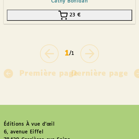
Cathy Bonidan
23
€
1
/1
Première page
Dernière page
Éditions À vue d’œil
6, avenue Eiffel