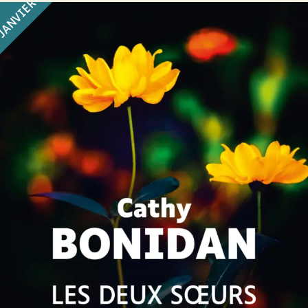
JANVIER
Les Deux Soeurs
Cathy Bonidan
27
€