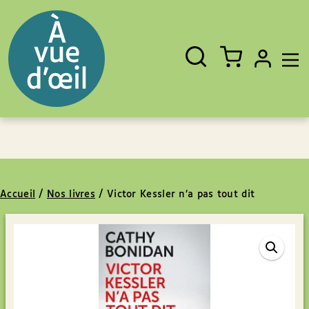
Panneau de gestion des cookies
Aller au contenu
Aller au pied de page
Rechercher
Fermer
un
livre,
un
auteur,
un
EAN
Accueil
/
Nos livres
/
Victor Kessler n’a pas tout dit