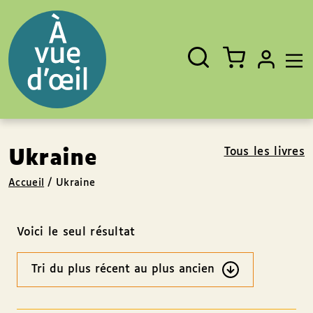
Panneau de gestion des cookies
Aller au contenu
Aller au pied de page
Rechercher
Fermer
un
livre,
un
auteur,
un
EAN
Tous les livres
Ukraine
Accueil
/
Ukraine
Voici le seul résultat
Ordre
des
résultats