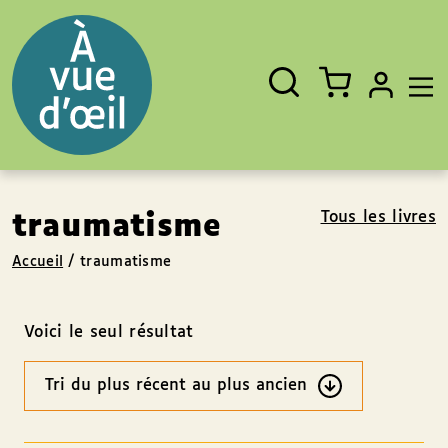
Panneau de gestion des cookies
Aller au contenu
Aller au pied de page
Rechercher
Fermer
un
livre,
un
auteur,
un
EAN
Tous les livres
traumatisme
Accueil
/
traumatisme
Voici le seul résultat
Ordre
des
résultats