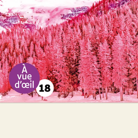
Valentine Goby
28
€