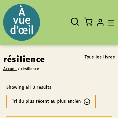
Panneau de gestion des cookies
Aller au contenu
Aller au pied de page
Rechercher
Fermer
un
livre,
un
auteur,
un
EAN
Tous les livres
résilience
Accueil
/
résilience
Showing all 3 results
Ordre
des
résultats