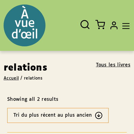
Panneau de gestion des cookies
Aller au contenu
Aller au pied de page
Rechercher
Fermer
un
livre,
un
auteur,
un
EAN
Tous les livres
relations
Accueil
/
relations
Showing all 2 results
Ordre
des
résultats