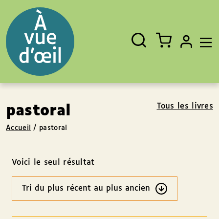
Panneau de gestion des cookies
Aller au contenu
Aller au pied de page
Rechercher
Fermer
un
livre,
un
auteur,
un
EAN
Tous les livres
pastoral
Accueil
/
pastoral
Voici le seul résultat
Ordre
des
résultats